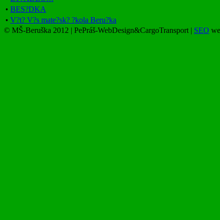
•
BES?DKA
•
V?t? V?s mate?sk? ?kola Beru?ka
© MŠ-Beruška 2012 | PePráš-WebDesign&CargoTransport |
SEO
web