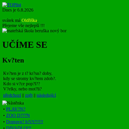
Dnes je 6.8.2026
svátek má
Oldřiška
.
Přejeme vše nejlepší !!!
UČÍME SE
Kv?ten
Kv?ten je z t? kr?sn? doby,
kdy se stromy kv?tem zdob?.
Kdo si v?ce pop?l??
V?elky, nebo mot?li?
předchozí
||
zpět
||
následující
•
PLAV?N?
•
ZOO D???N
•
Dopravn? h?i?t?!!!!!
•
DIVADLO!!!