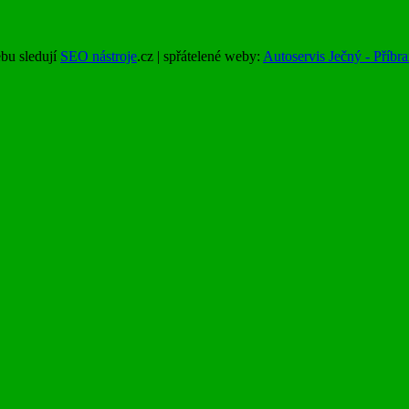
u sledují
SEO nástroje
.cz | spřátelené weby:
Autoservis Ječný - Příbr