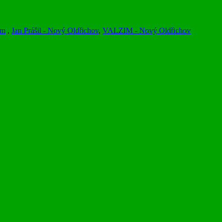
am
,
Jan Prášil - Nový Oldřichov
,
VALZIM - Nový Oldřichov